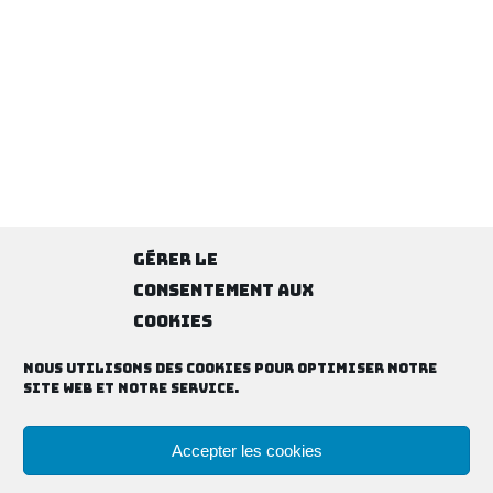
Gérer le
consentement aux
CONDITIONS GÉNÉRALES DE VENTE
cookies
POLITIQUE DE CONFIDENTIALITÉ
GESTION DES COOKIES
Nous utilisons des cookies pour optimiser notre
site web et notre service.
Accepter les cookies